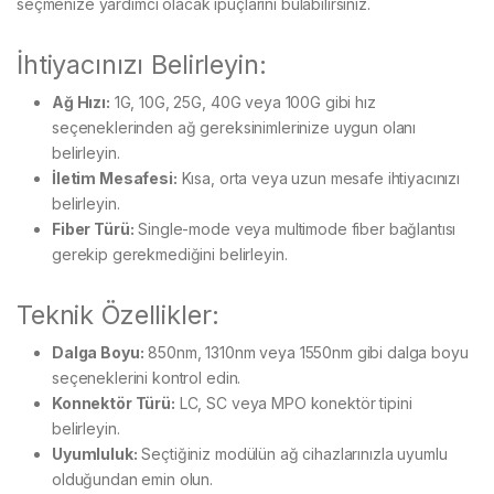
seçmenize yardımcı olacak ipuçlarını bulabilirsiniz.
İhtiyacınızı Belirleyin:
Ağ Hızı:
1G, 10G, 25G, 40G veya 100G gibi hız
seçeneklerinden ağ gereksinimlerinize uygun olanı
belirleyin.
İletim Mesafesi:
Kısa, orta veya uzun mesafe ihtiyacınızı
belirleyin.
Fiber Türü:
Single-mode veya multimode fiber bağlantısı
gerekip gerekmediğini belirleyin.
Teknik Özellikler:
Dalga Boyu:
850nm, 1310nm veya 1550nm gibi dalga boyu
seçeneklerini kontrol edin.
Konnektör Türü:
LC, SC veya MPO konektör tipini
belirleyin.
Uyumluluk:
Seçtiğiniz modülün ağ cihazlarınızla uyumlu
olduğundan emin olun.