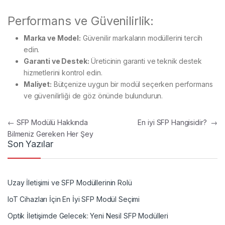
Performans ve Güvenilirlik:
Marka ve Model:
Güvenilir markaların modüllerini tercih
edin.
Garanti ve Destek:
Üreticinin garanti ve teknik destek
hizmetlerini kontrol edin.
Maliyet:
Bütçenize uygun bir modül seçerken performans
ve güvenilirliği de göz önünde bulundurun.
Yazı gezinmesi
←
SFP Modülü Hakkında
En iyi SFP Hangisidir?
→
Bilmeniz Gereken Her Şey
Son Yazılar
Uzay İletişimi ve SFP Modüllerinin Rolü
IoT Cihazları İçin En İyi SFP Modül Seçimi
Optik İletişimde Gelecek: Yeni Nesil SFP Modülleri