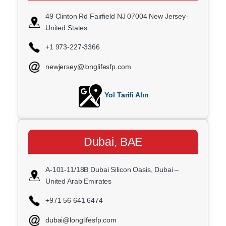
49 Clinton Rd Fairfield NJ 07004 New Jersey-
United States
+1 973-227-3366
newjersey@longlifesfp.com
Yol Tarifi Alın
Dubai, BAE
A-101-11/18B Dubai Silicon Oasis, Dubai –
United Arab Emirates
+971 56 641 6474
dubai@longlifesfp.com