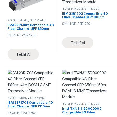
4G SFP Modül
,
SFP Modül
IBM 23R1702 Compatible 4G
Fiber Channel SFP 1310nm
4G SFP Modül
,
SFP Modül
10km DOM LC SMF
SKU: LNF-23R1702
Transceiver Module
IBM 22R4902 Compatible 4G
Fiber Channel SFP 850nm
150m DOM LC MMF
SKU: LNF-22R4902
Transceiver Module
Teklif Al
Teklif Al
4G SFP Modül
,
SFP Modül
IBM 23R1703 Compatible 4G
4G SFP Modül
,
SFP Modül
Fiber Channel SFP 1310nm
Intel TXN31115D000000
4km DOM LC SMF
Compatible 4G Fiber
SKU: LNF-23R1703
Transceiver Module
Channel SFP 850nm 150m