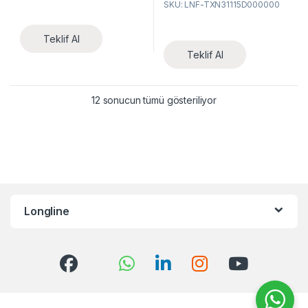
SKU: LNF-TXN31115D000000
DOM LC MMF Transceiver
Module
Teklif Al
Teklif Al
12 sonucun tümü gösteriliyor
Longline