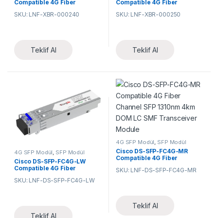
Compatible 4G Fiber
Compatible 4G Fiber
Channel SFP 1310nm 4km
Channel SFP 1310nm 10km
SKU: LNF-XBR-000240
SKU: LNF-XBR-000250
DOM LC SMF Transceiver
DOM LC SMF Transceiver
Module
Module
Teklif Al
Teklif Al
4G SFP Modül
,
SFP Modül
Cisco DS-SFP-FC4G-MR
4G SFP Modül
,
SFP Modül
Compatible 4G Fiber
Cisco DS-SFP-FC4G-LW
Channel SFP 1310nm 4km
Compatible 4G Fiber
SKU: LNF-DS-SFP-FC4G-MR
DOM LC SMF Transceiver
Channel SFP 1310nm 10km
Module
SKU: LNF-DS-SFP-FC4G-LW
DOM LC SMF Transceiver
Module
Teklif Al
Teklif Al