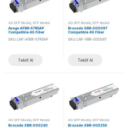
4G SFP Modül
,
SFP Modül
4G SFP Modül
,
SFP Modül
Avago AFBR-57R5AP
Brocade XBR-000097
Compatible 4G Fiber
Compatible 4G Fiber
Channel SFP 850nm 150m
Channel SFP 850nm 150m
SKU: LNF-AFBR-57R5AP
SKU: LNF-XBR-000097
DOM LC MMF Transceiver
DOM LC MMF Transceiver
Module
Module
Teklif Al
Teklif Al
4G SFP Modül
,
SFP Modül
4G SFP Modül
,
SFP Modül
Brocade XBR-000240
Brocade XBR-000250