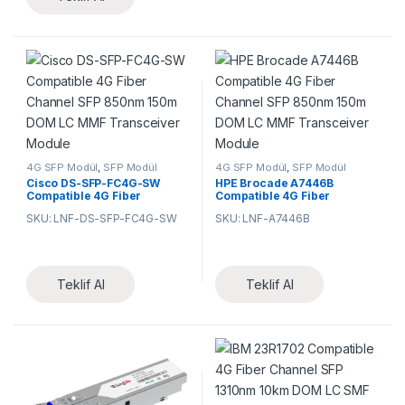
4G SFP Modül
,
SFP Modül
4G SFP Modül
,
SFP Modül
Cisco DS-SFP-FC4G-SW
HPE Brocade A7446B
Compatible 4G Fiber
Compatible 4G Fiber
Channel SFP 850nm 150m
Channel SFP 850nm 150m
SKU: LNF-DS-SFP-FC4G-SW
SKU: LNF-A7446B
DOM LC MMF Transceiver
DOM LC MMF Transceiver
Module
Module
Teklif Al
Teklif Al