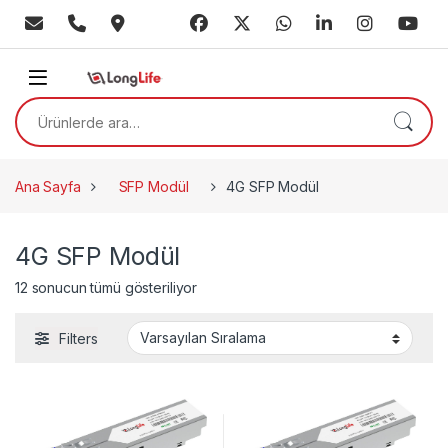
Skip to navigation
Skip to content
Ara:
Ana Sayfa
SFP Modül
4G SFP Modül
4G SFP Modül
12 sonucun tümü gösteriliyor
Filters