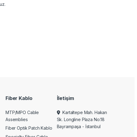
uz.
Fiber Kablo
İletişim
MTP/MPO Cable
Kartaltepe Mah. Hakan
Assemblies
Sk. Longline Plaza No:18
Bayrampaşa - İstanbul
Fiber Optik Patch Kablo
Specialty Fiber Cable