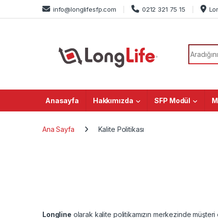
Skip to navigation
Skip to content
info@longlifesfp.com
0212 321 75 15
Lo
Search f
Anasayfa
Hakkımızda
SFP Modül
M
Ana Sayfa
Kalite Politikası
Longline
olarak kalite politikamızın merkezinde müşteri od