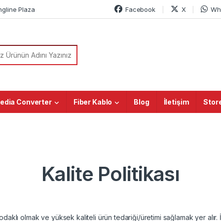
ngline Plaza
Facebook
X
Wh
or:
edia Converter
Fiber Kablo
Blog
İletişim
Stor
Kalite Politikası
aklı olmak ve yüksek kaliteli ürün tedariği/üretimi sağlamak yer alır. İş o