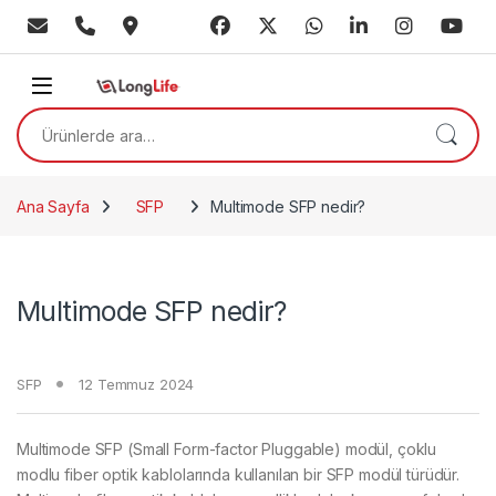
Skip to navigation
Skip to content
Ara:
Ana Sayfa
SFP
Multimode SFP nedir?
Multimode SFP nedir?
SFP
12 Temmuz 2024
Multimode SFP (Small Form-factor Pluggable) modül, çoklu
modlu fiber optik kablolarında kullanılan bir SFP modül türüdür.