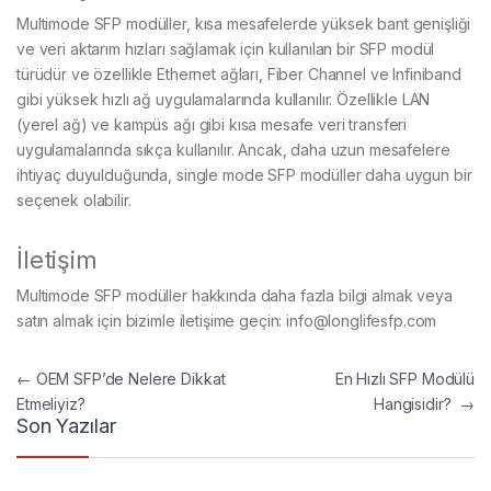
Multimode SFP modüller, kısa mesafelerde yüksek bant genişliği
ve veri aktarım hızları sağlamak için kullanılan bir SFP modül
türüdür ve özellikle Ethernet ağları, Fiber Channel ve Infiniband
gibi yüksek hızlı ağ uygulamalarında kullanılır. Özellikle LAN
(yerel ağ) ve kampüs ağı gibi kısa mesafe veri transferi
uygulamalarında sıkça kullanılır. Ancak, daha uzun mesafelere
ihtiyaç duyulduğunda, single mode SFP modüller daha uygun bir
seçenek olabilir.
İletişim
Multimode SFP modüller hakkında daha fazla bilgi almak veya
satın almak için bizimle iletişime geçin:
info@longlifesfp.com
Yazı gezinmesi
←
OEM SFP’de Nelere Dikkat
En Hızlı SFP Modülü
Etmeliyiz?
Hangisidir?
→
Son Yazılar