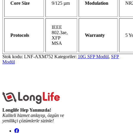
Core Size
9/125 µm
Modulation
NR
IEEE
802.3ae,
Protocols
Warranty
5 Y
XFP
MSA
Stok kodu:
LNF-AXM752
Kategoriler:
10G SFP Modül
,
SFP
Modül
Longlife Hep Yanınızda!
Kaliteli hizmet anlayışı, özgün ve
yenilikçi çözümlerle sizinle!