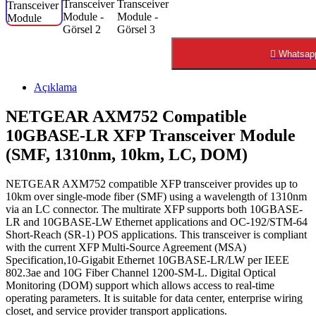
Whatsap
Açıklama
NETGEAR AXM752 Compatible
10GBASE-LR XFP Transceiver Module
(SMF, 1310nm, 10km, LC, DOM)
NETGEAR AXM752 compatible XFP transceiver provides up to
10km over single-mode fiber (SMF) using a wavelength of 1310nm
via an LC connector. The multirate XFP supports both 10GBASE-
LR and 10GBASE-LW Ethernet applications and OC-192/STM-64
Short-Reach (SR-1) POS applications. This transceiver is compliant
with the current XFP Multi-Source Agreement (MSA)
Specification,10-Gigabit Ethernet 10GBASE-LR/LW per IEEE
802.3ae and 10G Fiber Channel 1200-SM-L. Digital Optical
Monitoring (DOM) support which allows access to real-time
operating parameters. It is suitable for data center, enterprise wiring
closet, and service provider transport applications.