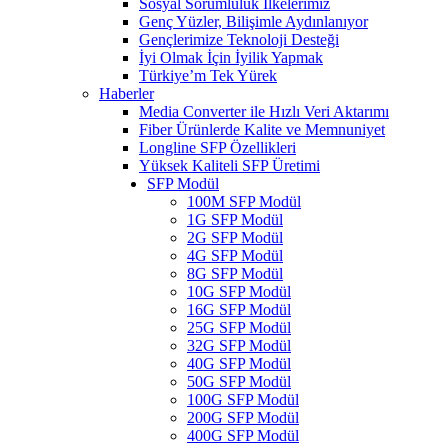
Sosyal Sorumluluk İlkelerimiz
Genç Yüzler, Bilişimle Aydınlanıyor
Gençlerimize Teknoloji Desteği
İyi Olmak İçin İyilik Yapmak
Türkiye’m Tek Yürek
Haberler
Media Converter ile Hızlı Veri Aktarımı
Fiber Ürünlerde Kalite ve Memnuniyet
Longline SFP Özellikleri
Yüksek Kaliteli SFP Üretimi
SFP Modül
100M SFP Modül
1G SFP Modül
2G SFP Modül
4G SFP Modül
8G SFP Modül
10G SFP Modül
16G SFP Modül
25G SFP Modül
32G SFP Modül
40G SFP Modül
50G SFP Modül
100G SFP Modül
200G SFP Modül
400G SFP Modül