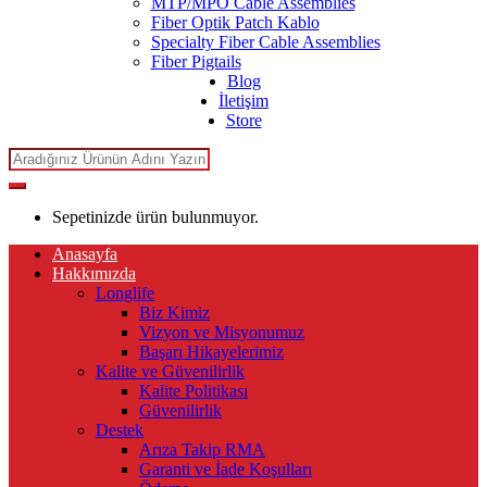
MTP/MPO Cable Assemblies
Fiber Optik Patch Kablo
Specialty Fiber Cable Assemblies
Fiber Pigtails
Blog
İletişim
Store
Search
for:
Sepetinizde ürün bulunmuyor.
Anasayfa
Hakkımızda
Longlife
Biz Kimiz
Vizyon ve Misyonumuz
Başarı Hikayelerimiz
Kalite ve Güvenilirlik
Kalite Politikası
Güvenilirlik
Destek
Arıza Takip RMA
Garanti ve İade Koşulları