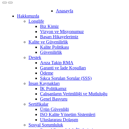
Anasayfa
Hakkımızda
Longlife
Biz Kimiz
Vizyon ve Misyonumuz
Başarı Hikayelerimiz
Kalite ve Güvenilirlik
Kalite Politikası
Güvenilirlik
Destek
Arıza Takip RMA
Garanti ve İade Koşulları
Ödeme
Sıkça Sorulan Sorular (SSS)
İnsan Kaynakları
İK Politikamız
Çalışanların Verimliliği ve Mutluluğu
Genel Başvuru
Sertifikalar
Ürün Güvenliği
ISO Kalite Yönetim Sistemleri
Uluslararası Dolaşım
Sosyal Sorumluluk