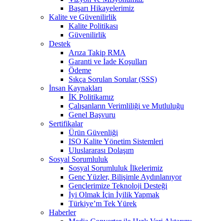
Başarı Hikayelerimiz
Kalite ve Güvenilirlik
Kalite Politikası
Güvenilirlik
Destek
Arıza Takip RMA
Garanti ve İade Koşulları
Ödeme
Sıkça Sorulan Sorular (SSS)
İnsan Kaynakları
İK Politikamız
Çalışanların Verimliliği ve Mutluluğu
Genel Başvuru
Sertifikalar
Ürün Güvenliği
ISO Kalite Yönetim Sistemleri
Uluslararası Dolaşım
Sosyal Sorumluluk
Sosyal Sorumluluk İlkelerimiz
Genç Yüzler, Bilişimle Aydınlanıyor
Gençlerimize Teknoloji Desteği
İyi Olmak İçin İyilik Yapmak
Türkiye’m Tek Yürek
Haberler