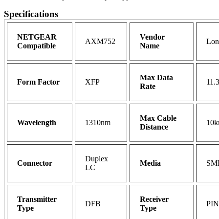
Specifications
NETGEAR
Vendor
AXM752
Lon
Compatible
Name
Max Data
Form Factor
XFP
11.
Rate
Max Cable
Wavelength
1310nm
10
Distance
Duplex
Connector
Media
SM
LC
Transmitter
Receiver
DFB
PIN
Type
Type