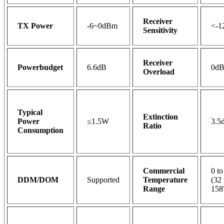
Receiver
TX Power
-6~0dBm
<-1
Sensitivity
Receiver
Powerbudget
6.6dB
0d
Overload
Typical
Extinction
Power
≤1.5W
3.5
Ratio
Consumption
Commercial
0 t
DDM/DOM
Supported
Temperature
(32 
Range
158