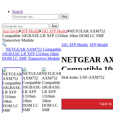
Search
Ara:
Ara
Ara:
Ara
Ana Sayfa
SFP Modül
10G SFP Modül
NETGEAR AXM752
Compatible 10GBASE-LR XFP 1310nm 10km DOM LC SMF
Transceiver Module
10G SFP Modül
,
SFP Modül
NETGEAR A
Compatible 1
LR XFP 1310
Stok kodu:
LNF-AXM752
DOM LC SM
Transceiver M
Teklif Al