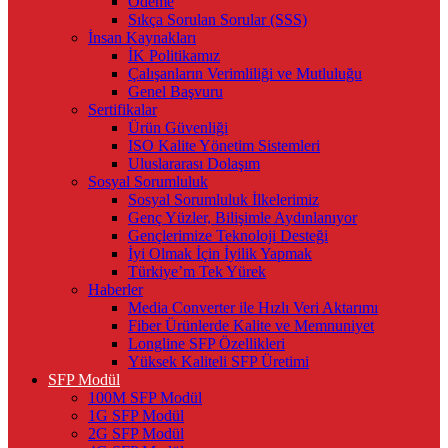
Ödeme
Sıkça Sorulan Sorular (SSS)
İnsan Kaynakları
İK Politikamız
Çalışanların Verimliliği ve Mutluluğu
Genel Başvuru
Sertifikalar
Ürün Güvenliği
ISO Kalite Yönetim Sistemleri
Uluslararası Dolaşım
Sosyal Sorumluluk
Sosyal Sorumluluk İlkelerimiz
Genç Yüzler, Bilişimle Aydınlanıyor
Gençlerimize Teknoloji Desteği
İyi Olmak İçin İyilik Yapmak
Türkiye’m Tek Yürek
Haberler
Media Converter ile Hızlı Veri Aktarımı
Fiber Ürünlerde Kalite ve Memnuniyet
Longline SFP Özellikleri
Yüksek Kaliteli SFP Üretimi
SFP Modül
100M SFP Modül
1G SFP Modül
2G SFP Modül