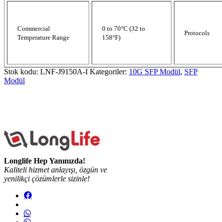
Commercial
0 to 70°C (32 to
Protocols
Temperature Range
158°F)
Stok kodu:
LNF-J9150A-I
Kategoriler:
10G SFP Modül
,
SFP
Modül
Longlife Hep Yanınızda!
Kaliteli hizmet anlayışı, özgün ve
yenilikçi çözümlerle sizinle!