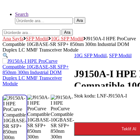
Search
Ara:
Ara
Ara:
Ara
Ana Sayfa
SFP Modül
10G SFP Modül
J9150A-I HPE ProCurve
Compatible 10GBASE-SR SFP+ 850nm 300m Industrial DOM
Duplex LC MMF Transceiver Module
10G SFP Modül
,
SFP Modül
J9150A-I HPE
Compatible 1
SR SFP+ 850n
Stok kodu:
LNF-J9150A-I
Industrial DO
LC MMF Trans
Teklif Al
Module