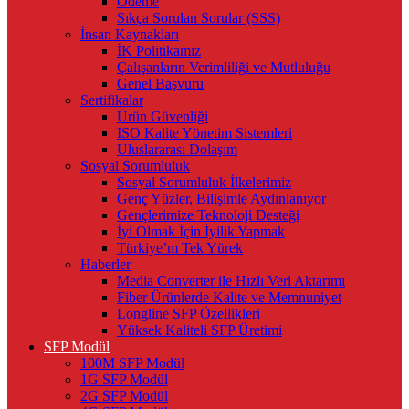
Ödeme
Sıkça Sorulan Sorular (SSS)
İnsan Kaynakları
İK Politikamız
Çalışanların Verimliliği ve Mutluluğu
Genel Başvuru
Sertifikalar
Ürün Güvenliği
ISO Kalite Yönetim Sistemleri
Uluslararası Dolaşım
Sosyal Sorumluluk
Sosyal Sorumluluk İlkelerimiz
Genç Yüzler, Bilişimle Aydınlanıyor
Gençlerimize Teknoloji Desteği
İyi Olmak İçin İyilik Yapmak
Türkiye’m Tek Yürek
Haberler
Media Converter ile Hızlı Veri Aktarımı
Fiber Ürünlerde Kalite ve Memnuniyet
Longline SFP Özellikleri
Yüksek Kaliteli SFP Üretimi
SFP Modül
100M SFP Modül
1G SFP Modül
2G SFP Modül