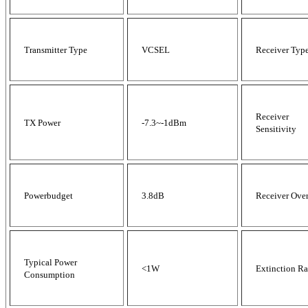
Transmitter Type
VCSEL
Receiver Typ
Receiver
TX Power
-7.3~-1dBm
Sensitivity
Powerbudget
3.8dB
Receiver Ove
Typical Power
<1W
Extinction Ra
Consumption