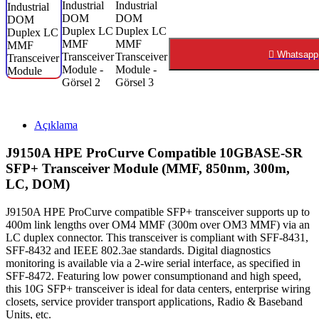
Whatsapp
Açıklama
J9150A HPE ProCurve Compatible 10GBASE-SR
SFP+ Transceiver Module (MMF, 850nm, 300m,
LC, DOM)
J9150A HPE ProCurve compatible SFP+ transceiver supports up to
400m link lengths over OM4 MMF (300m over OM3 MMF) via an
LC duplex connector. This transceiver is compliant with SFF-8431,
SFF-8432 and IEEE 802.3ae standards. Digital diagnostics
monitoring is available via a 2-wire serial interface, as specified in
SFF-8472. Featuring low power consumptionand and high speed,
this 10G SFP+ transceiver is ideal for data centers, enterprise wiring
closets, service provider transport applications, Radio & Baseband
Units, etc.