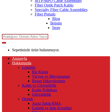
MTP/MPO Cable Assemblies
Fiber Optik Patch Kablo
Specialty Fiber Cable Assemblies
Fiber Pigtails
Blog
İletişim
Store
Search
for:
Sepetinizde ürün bulunmuyor.
Anasayfa
Hakkımızda
Longlife
Biz Kimiz
Vizyon ve Misyonumuz
Başarı Hikayelerimiz
Kalite ve Güvenilirlik
Kalite Politikası
Güvenilirlik
Destek
Arıza Takip RMA
Garanti ve İade Koşulları