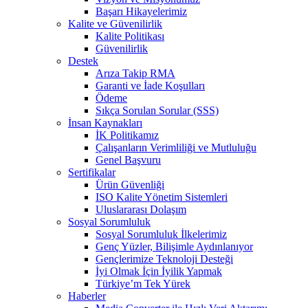
Başarı Hikayelerimiz
Kalite ve Güvenilirlik
Kalite Politikası
Güvenilirlik
Destek
Arıza Takip RMA
Garanti ve İade Koşulları
Ödeme
Sıkça Sorulan Sorular (SSS)
İnsan Kaynakları
İK Politikamız
Çalışanların Verimliliği ve Mutluluğu
Genel Başvuru
Sertifikalar
Ürün Güvenliği
ISO Kalite Yönetim Sistemleri
Uluslararası Dolaşım
Sosyal Sorumluluk
Sosyal Sorumluluk İlkelerimiz
Genç Yüzler, Bilişimle Aydınlanıyor
Gençlerimize Teknoloji Desteği
İyi Olmak İçin İyilik Yapmak
Türkiye’m Tek Yürek
Haberler