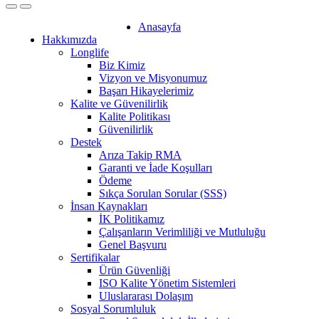
Anasayfa
Hakkımızda
Longlife
Biz Kimiz
Vizyon ve Misyonumuz
Başarı Hikayelerimiz
Kalite ve Güvenilirlik
Kalite Politikası
Güvenilirlik
Destek
Arıza Takip RMA
Garanti ve İade Koşulları
Ödeme
Sıkça Sorulan Sorular (SSS)
İnsan Kaynakları
İK Politikamız
Çalışanların Verimliliği ve Mutluluğu
Genel Başvuru
Sertifikalar
Ürün Güvenliği
ISO Kalite Yönetim Sistemleri
Uluslararası Dolaşım
Sosyal Sorumluluk