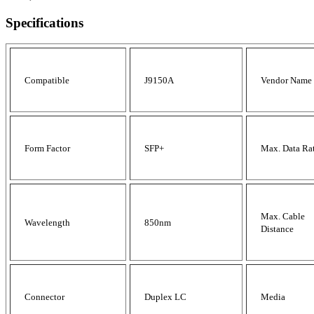
Specifications
Compatible
J9150A
Vendor Name
Form Factor
SFP+
Max. Data Ra
Max. Cable
Wavelength
850nm
Distance
Connector
Duplex LC
Media