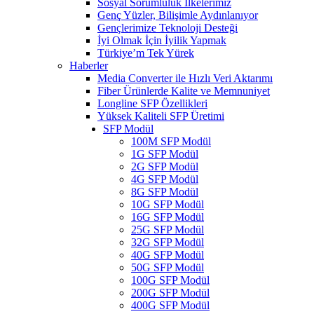
Sosyal Sorumluluk İlkelerimiz
Genç Yüzler, Bilişimle Aydınlanıyor
Gençlerimize Teknoloji Desteği
İyi Olmak İçin İyilik Yapmak
Türkiye’m Tek Yürek
Haberler
Media Converter ile Hızlı Veri Aktarımı
Fiber Ürünlerde Kalite ve Memnuniyet
Longline SFP Özellikleri
Yüksek Kaliteli SFP Üretimi
SFP Modül
100M SFP Modül
1G SFP Modül
2G SFP Modül
4G SFP Modül
8G SFP Modül
10G SFP Modül
16G SFP Modül
25G SFP Modül
32G SFP Modül
40G SFP Modül
50G SFP Modül
100G SFP Modül
200G SFP Modül
400G SFP Modül