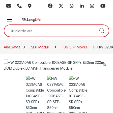
Skip to navigation
Skip to content
Ara:
Ana Sayfa
SFP Modül
10G SFP Modül
HW 0231A