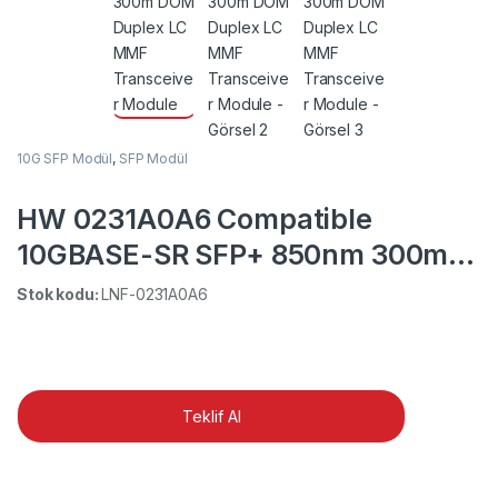
10G SFP Modül
,
SFP Modül
HW 0231A0A6 Compatible
10GBASE-SR SFP+ 850nm 300m
DOM Duplex LC MMF Transceiver
Stok kodu:
LNF-0231A0A6
Module
Teklif Al