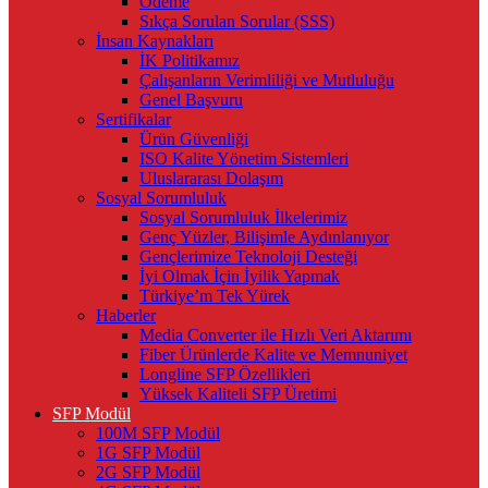
Ödeme
Sıkça Sorulan Sorular (SSS)
İnsan Kaynakları
İK Politikamız
Çalışanların Verimliliği ve Mutluluğu
Genel Başvuru
Sertifikalar
Ürün Güvenliği
ISO Kalite Yönetim Sistemleri
Uluslararası Dolaşım
Sosyal Sorumluluk
Sosyal Sorumluluk İlkelerimiz
Genç Yüzler, Bilişimle Aydınlanıyor
Gençlerimize Teknoloji Desteği
İyi Olmak İçin İyilik Yapmak
Türkiye’m Tek Yürek
Haberler
Media Converter ile Hızlı Veri Aktarımı
Fiber Ürünlerde Kalite ve Memnuniyet
Longline SFP Özellikleri
Yüksek Kaliteli SFP Üretimi
SFP Modül
100M SFP Modül
1G SFP Modül
2G SFP Modül