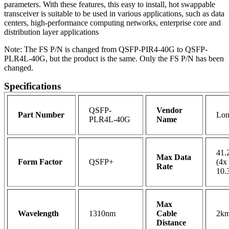
parameters. With these features, this easy to install, hot swappable
transceiver is suitable to be used in various applications, such as data
centers, high-performance computing networks, enterprise core and
distribution layer applications
Note: The FS P/N is changed from QSFP-PIR4-40G to QSFP-
PLR4L-40G, but the product is the same. Only the FS P/N has been
changed.
Specifications
QSFP-
Vendor
Part Number
Lon
PLR4L-40G
Name
41.
Max Data
Form Factor
QSFP+
(4x
Rate
10.
Max
Wavelength
1310nm
Cable
2k
Distance