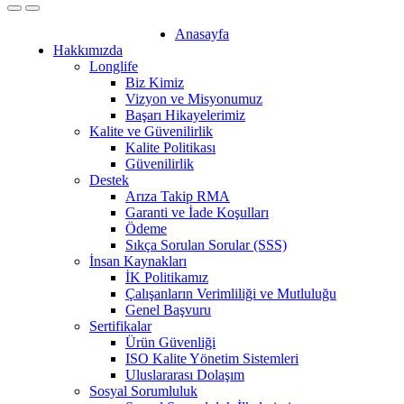
Anasayfa
Hakkımızda
Longlife
Biz Kimiz
Vizyon ve Misyonumuz
Başarı Hikayelerimiz
Kalite ve Güvenilirlik
Kalite Politikası
Güvenilirlik
Destek
Arıza Takip RMA
Garanti ve İade Koşulları
Ödeme
Sıkça Sorulan Sorular (SSS)
İnsan Kaynakları
İK Politikamız
Çalışanların Verimliliği ve Mutluluğu
Genel Başvuru
Sertifikalar
Ürün Güvenliği
ISO Kalite Yönetim Sistemleri
Uluslararası Dolaşım
Sosyal Sorumluluk