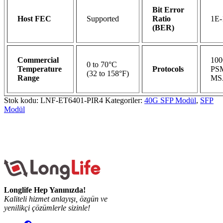
Bit Error
Host FEC
Supported
Ratio
1E-
(BER)
Commercial
10
0 to 70°C
Temperature
Protocols
PS
(32 to 158°F)
Range
MS
Stok kodu:
LNF-ET6401-PIR4
Kategoriler:
40G SFP Modül
,
SFP
Modül
Longlife Hep Yanınızda!
Kaliteli hizmet anlayışı, özgün ve
yenilikçi çözümlerle sizinle!