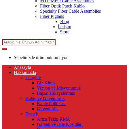
MTP/MPO Cable Assemblies
Fiber Optik Patch Kablo
Specialty Fiber Cable Assemblies
Fiber Pigtails
Blog
İletişim
Store
Search
for:
Sepetinizde ürün bulunmuyor.
Anasayfa
Hakkımızda
Longlife
Biz Kimiz
Vizyon ve Misyonumuz
Başarı Hikayelerimiz
Kalite ve Güvenilirlik
Kalite Politikası
Güvenilirlik
Destek
Arıza Takip RMA
Garanti ve İade Koşulları