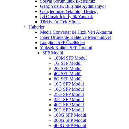
Sosyal Sorumluluk İlkelerimiz
Genç Yüzler, Bilişimle Aydınlanıyor
Gençlerimize Teknoloji Desteği
İyi Olmak İçin İyilik Yapmak
Türkiye’m Tek Yürek
Haberler
Media Converter ile Hızlı Veri Aktarımı
Fiber Ürünlerde Kalite ve Memnuniyet
Longline SFP Özellikleri
Yüksek Kaliteli SFP Üretimi
SFP Modül
100M SFP Modül
1G SFP Modül
2G SFP Modül
4G SFP Modül
8G SFP Modül
10G SFP Modül
16G SFP Modül
25G SFP Modül
32G SFP Modül
40G SFP Modül
50G SFP Modül
100G SFP Modül
200G SFP Modül
400G SFP Modül