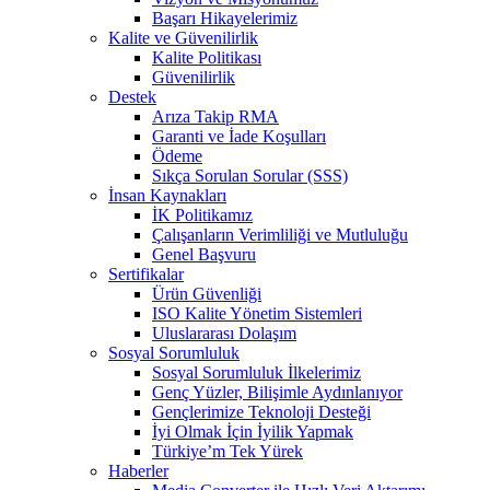
Başarı Hikayelerimiz
Kalite ve Güvenilirlik
Kalite Politikası
Güvenilirlik
Destek
Arıza Takip RMA
Garanti ve İade Koşulları
Ödeme
Sıkça Sorulan Sorular (SSS)
İnsan Kaynakları
İK Politikamız
Çalışanların Verimliliği ve Mutluluğu
Genel Başvuru
Sertifikalar
Ürün Güvenliği
ISO Kalite Yönetim Sistemleri
Uluslararası Dolaşım
Sosyal Sorumluluk
Sosyal Sorumluluk İlkelerimiz
Genç Yüzler, Bilişimle Aydınlanıyor
Gençlerimize Teknoloji Desteği
İyi Olmak İçin İyilik Yapmak
Türkiye’m Tek Yürek
Haberler