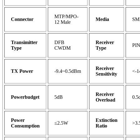
MTP/MPO-
Connector
Media
SM
12 Male
Transimitter
DFB
Receiver
PI
Type
CWDM
Type
Receiver
TX Power
-9.4~0.5dBm
<-1
Sensitivity
Receiver
Powerbudget
5dB
0.
Overload
Power
Extinction
≤2.5W
>3.
Consumption
Ratio