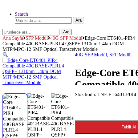
Search
Ara:
Ara
Ara:
Ara
Ana Sayfa
SFP Modül
40G SFP Modül
Edge-Core ET6401-PIR4
Compatible 40GBASE-PLRL4 QSFP+ 1310nm 1.4km DOM
MTP/MPO-12 SMF Optical Transceiver Module
40G SFP Modül
,
SFP Modül
Edge-Core ET
Compatible 4
PLRL4 QSFP+
Stok kodu:
LNF-ET6401-PIR4
1.4km DOM 
12 SMF Optica
Teklif Al
Transceiver M