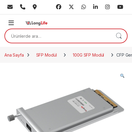
Skip to navigation
Skip to content
Ara:
Ana Sayfa
SFP Modül
100G SFP Modül
CFP Ge