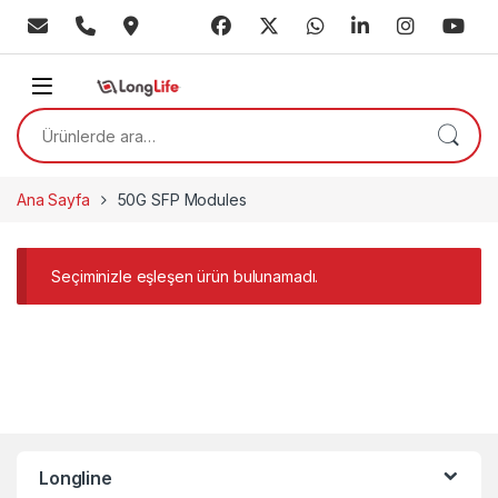
Skip to navigation
Skip to content
Ara:
Ana Sayfa
50G SFP Modules
Seçiminizle eşleşen ürün bulunamadı.
Longline